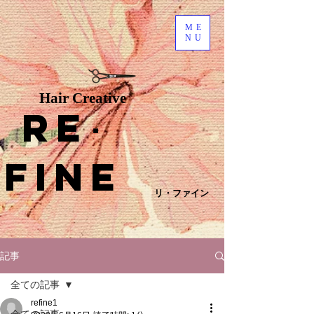
ME
NU
Hair Creative
Re
･
fine
リ・ファイン
記事
全ての記事
refine1