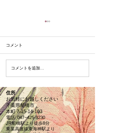
コメント
８月の定休日
家常貴仁の常日
コメントを追加…
住所
お気軽にお越しください
千葉県船橋市
本町 7-15-14‐103
電話: 047−
425-9230
JR船橋駅より徒歩8分
東葉高速線東海神駅より