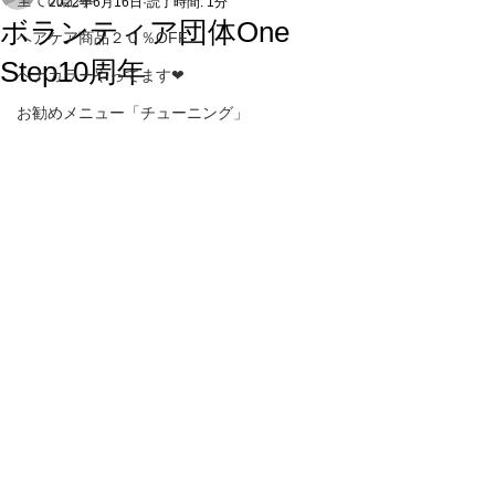
全ての記事
2022年6月16日
読了時間: 1分
ボランティア団体One
ヘアケア商品２０％OFF
Step10周年
ヘナカラーやってます❤
お勧めメニュー「チューニング」