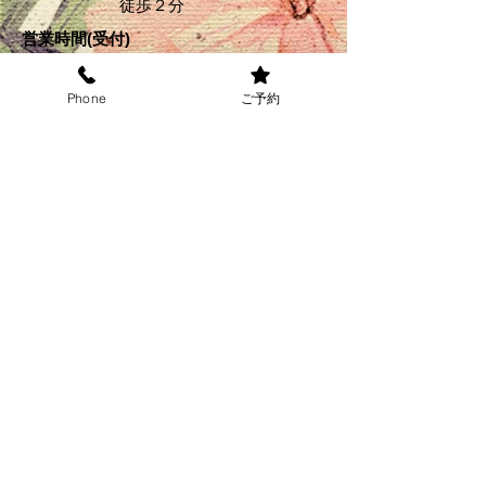
​ 徒歩２分
営業時間(受付)
パーマ： 9:00am-6:00pm
カラー： 9:00am-6:00pm
Phone
ご予約
カット : 9:00am-7:00pm
＊上記の時間外のご希望の
方
​はお電話にてお伺いくださ
い
​↓お得なクーポン掲載中↓
オンライン予約
8月の定休日
毎週火曜日と12（水）と
２6（水）
です。
＊夏季休業＊
三田村が８月１１日～１４日
家常が８月２５日～２８日です
の