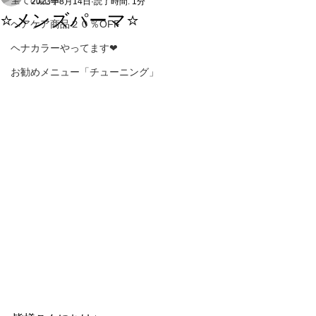
全ての記事
2023年8月14日
読了時間: 1分
⭐️メンズパーマ⭐️
ヘアケア商品２０％OFF
ヘナカラーやってます❤
お勧めメニュー「チューニング」