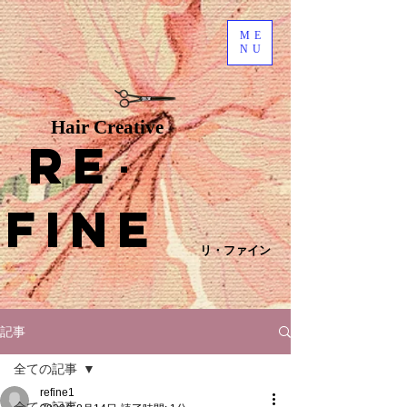
ME
NU
Hair Creative
Re
･
fine
リ・ファイン
記事
全ての記事
refine1