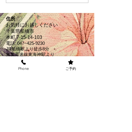
住所
お気軽にお越しください
千葉県船橋市
本町 7-15-14‐103
電話: 047−
425-9230
JR船橋駅より徒歩8分
東葉高速線東海神駅より
​ 徒歩２分
Phone
ご予約
営業時間(受付)
パーマ： 9:00am-6:00pm
カラー： 9:00am-6:00pm
カット : 9:00am-7:00pm
＊上記の時間外のご希望の
方
​はお電話にてお伺いくださ
い
​↓お得なクーポン掲載中↓