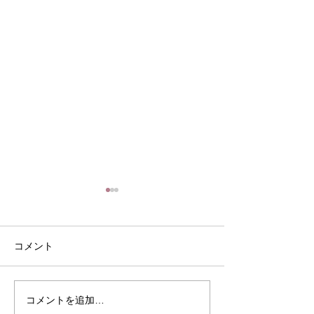
コメント
８月の定休日
家常貴仁の常日
コメントを追加…