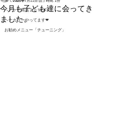
全ての記事
2024年7月11日
読了時間: 1分
今月も子ども達に会ってき
ヘアケア商品２０％OFF
ました。
ヘナカラーやってます❤
お勧めメニュー「チューニング」