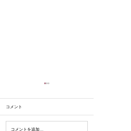
コメント
８月の定休日
家常貴仁の常日
コメントを追加…