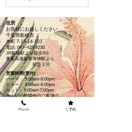
住所
お気軽にお越しください
千葉県船橋市
本町 7-15-14‐103
電話: 047−
425-9230
JR船橋駅より徒歩8分
東葉高速線東海神駅より
​ 徒歩２分
営業時間(受付)
パーマ： 9:00am-6:00pm
カラー： 9:00am-6:00pm
カット : 9:00am-7:00pm
＊上記の時間外のご希望の
方
​はお電話にてお伺いくださ
Phone
ご予約
い
​↓お得なクーポン掲載中↓