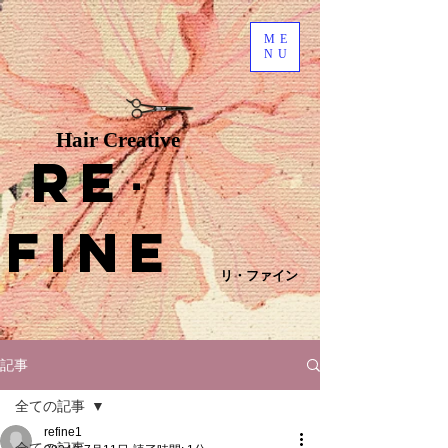
ME
NU
Hair Creative
Re
･
fine
リ・ファイン
記事
全ての記事
refine1