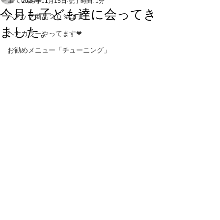
全ての記事
2024年11月15日
読了時間: 1分
今月も子ども達に会ってき
ヘアケア商品２０％OFF
ました。
ヘナカラーやってます❤
お勧めメニュー「チューニング」