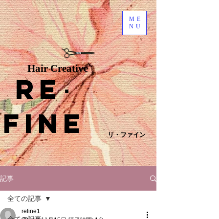
ME
NU
Hair Creative
Re
･
fine
リ・ファイン
記事
全ての記事
refine1