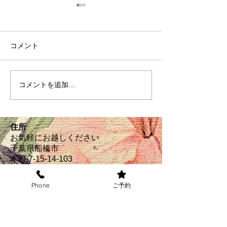
コメント
８月の定休日
家常貴仁の常日
コメントを追加…
住所
お気軽にお越しください
千葉県船橋市
本町 7-15-14‐103
電話: 047−
425-9230
JR船橋駅より徒歩8分
Phone
ご予約
東葉高速線東海神駅より
​ 徒歩２分
営業時間(受付)
パーマ： 9:00am-6:00pm