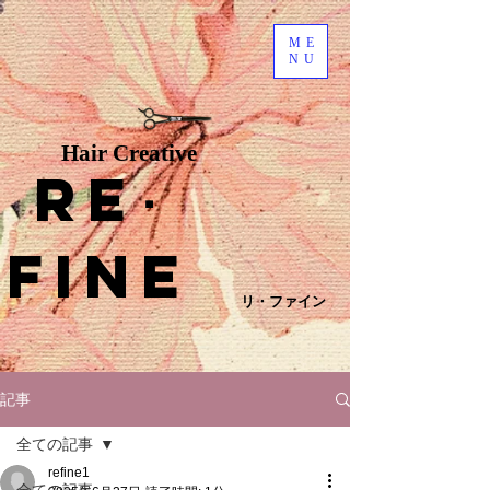
ME
NU
Hair Creative
Re
･
fine
リ・ファイン
記事
全ての記事
refine1