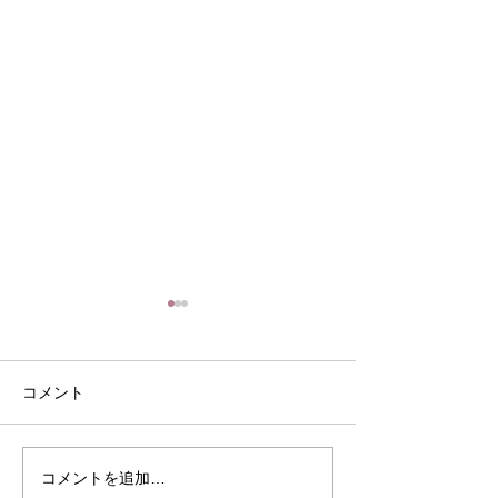
コメント
８月の定休日
家常貴仁の常日
コメントを追加…