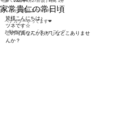
全ての記事
2025年6月27日
読了時間: 1分
家常貴仁の常日頃
ヘアケア商品２０％OFF
皆様こんにちは♪
ヘナカラーやってます❤
ツネです☆
お勧めメニュー「チューニング」
この写真なんかおかしなとこありませ
んか？