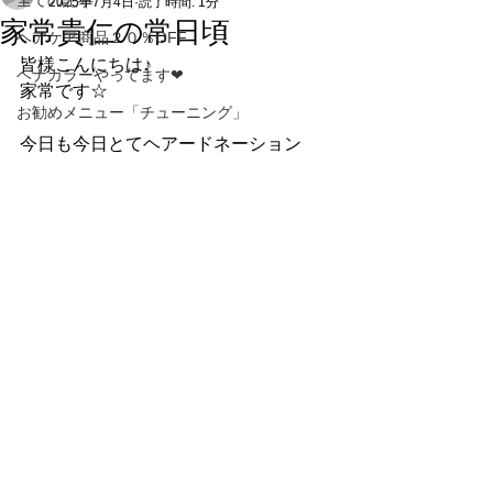
全ての記事
2025年7月4日
読了時間: 1分
家常貴仁の常日頃
ヘアケア商品２０％OFF
皆様こんにちは♪
ヘナカラーやってます❤
家常です☆
お勧めメニュー「チューニング」
今日も今日とてヘアードネーション