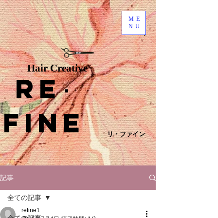
ME
NU
Hair Creative
Re
･
fine
リ・ファイン
記事
全ての記事
refine1