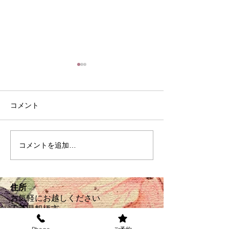
コメント
８月の定休日
家常貴仁の常日
コメントを追加…
住所
お気軽にお越しください
千葉県船橋市
本町 7-15-14‐103