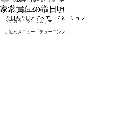
全ての記事
2025年11月8日
読了時間: 1分
家常貴仁の常日頃
ヘアケア商品２０％OFF
今日も今日とてヘアードネーション
ヘナカラーやってます❤
お勧めメニュー「チューニング」