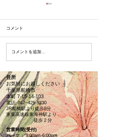
コメント
８月の定休日
家常貴仁の常日
コメントを追加…
住所
お気軽にお越しください
千葉県船橋市
本町 7-15-14‐103
電話: 047−
425-9230
JR船橋駅より徒歩8分
東葉高速線東海神駅より
​ 徒歩２分
営業時間(受付)
パーマ： 9:00am-6:00pm