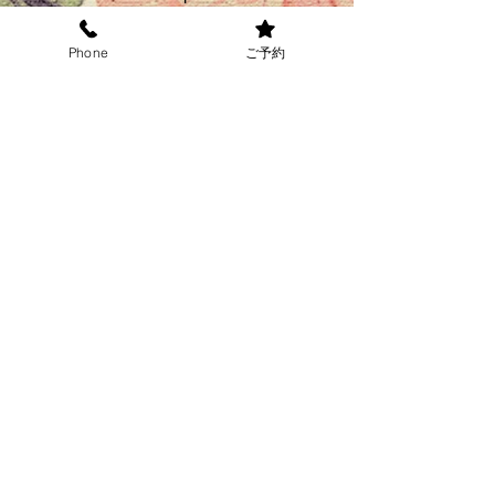
カラー： 9:00am-6:00pm
カット : 9:00am-7:00pm
Phone
ご予約
＊上記の時間外のご希望の
方
​はお電話にてお伺いくださ
い
​↓お得なクーポン掲載中↓
オンライン予約
8月の定休日
毎週火曜日と12（水）と
２6（水）
です。
＊夏季休業＊
三田村が８月１１日～１４日
家常が８月２５日～２８日です
の
で
皆様のご理解とご協力をよろしく
お願いいたします。