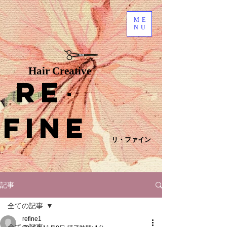
ME
NU
Hair Creative
Re
･
fine
リ・ファイン
記事
全ての記事
refine1