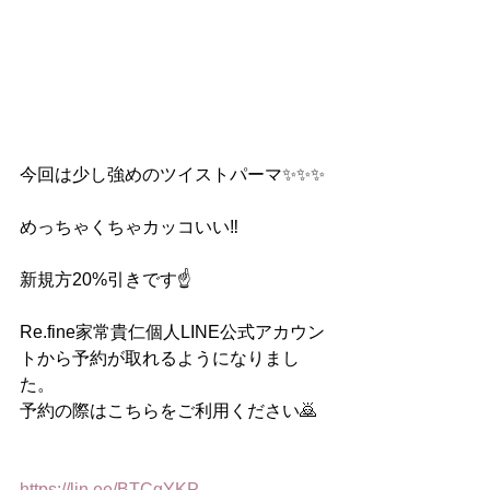
今回は少し強めのツイストパーマ✨✨✨
めっちゃくちゃカッコいい‼️
新規方20%引きです☝️
Re.fine家常貴仁個人LINE公式アカウン
トから予約が取れるようになりまし
た。
予約の際はこちらをご利用ください🙇
https://lin.ee/BTCgYKP