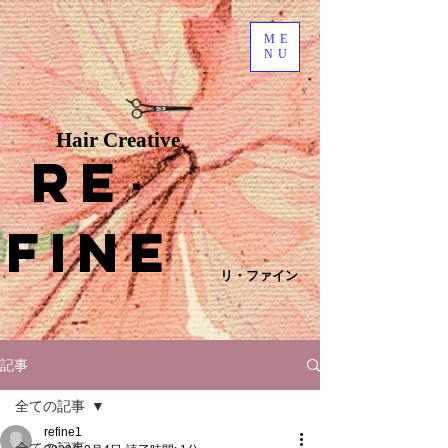
ME
NU
Hair Creative
Re
･
fine
リ・ファイン
記事
全ての記事
refine1