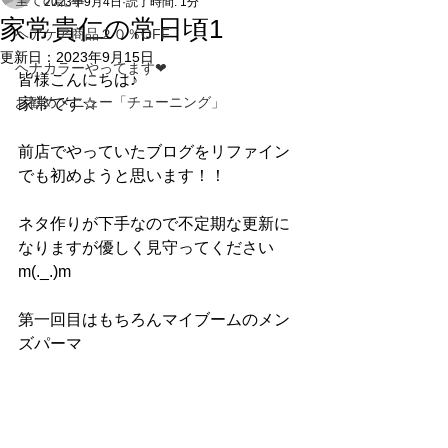
全ての記事
2023年9月4日
読了時間: 1分
家常貴仁の常日頃1
ヘアケア商品２０％OFF
更新日：
2023年9月15日
ヘナカラーやってます❤
皆様こんにちは♪
お勧めメニュー「チューニング」
家常です☆
前店でやっていたブログをリファイン
でも初めようと思います！！
ネタ作りが下手なので不定期な更新に
なりますが優しく見守ってください
m(._.)m
第一回目はもちろんマイブームのメン
ズパーマ