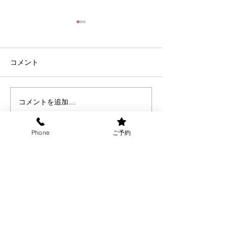
コメント
８月の定休日
家常貴仁の常日
コメントを追加…
Phone
ご予約
住所
お気軽にお越しください
千葉県船橋市
本町 7-15-14‐103
電話: 047−
425-9230
JR船橋駅より徒歩8分
東葉高速線東海神駅より
​ 徒歩２分