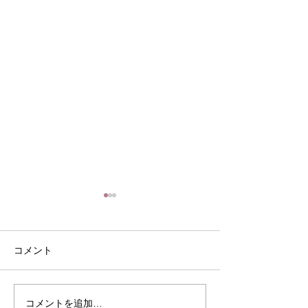
コメント
８月の定休日
家常貴仁の常日
コメントを追加…