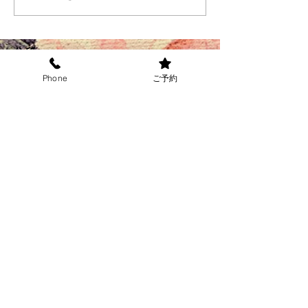
住所
お気軽にお越しください
Phone
ご予約
千葉県船橋市
本町 7-15-14‐103
電話: 047−
425-9230
JR船橋駅より徒歩8分
東葉高速線東海神駅より
​ 徒歩２分
営業時間(受付)
パーマ： 9:00am-6:00pm
カラー： 9:00am-6:00pm
カット : 9:00am-7:00pm
＊上記の時間外のご希望の
方
​はお電話にてお伺いくださ
い
​↓お得なクーポン掲載中↓