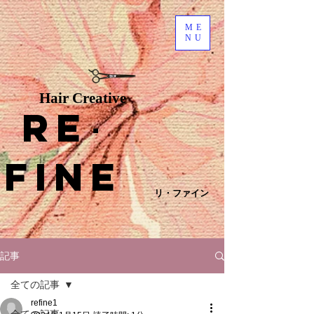
ME
NU
Hair Creative
Re
･
fine
リ・ファイン
記事
全ての記事
refine1