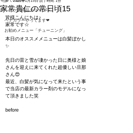
全ての記事
2024年1月15日
読了時間: 1分
家常貴仁の常日頃15
ヘアケア商品２０％OFF
皆様こんにちは♪
ヘナカラーやってます❤
家常です☆
お勧めメニュー「チューニング」
本日のオススメメニューは白髪ぼかし
✨
先日の雷と雪が凄かった日に奥様と娘
さんを迎えに来てくれた超優しい旦那
さん😍
最近、白髪が気になって来たという事
で当店の最新カラー剤のモデルになっ
て頂きました笑
before