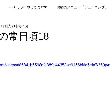
ヘナカラーやってます❤
お勧めメニュー「チューニング」
11日
読了時間: 1分
の常日頃18
ic.com/video/af8684_b6598dfe389a44358ae9166bf6a5efa7/360p/m