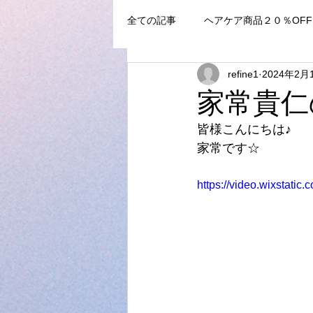
全ての記事
ヘアケア商品２０％OFF
refine1
2024年2月
家常貴仁
皆様こんにちは♪
家常です☆
https://video.wixstat