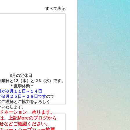
すべて表示
月の定休日
曜日と12（水）と
２6（水）です。
夏季休業＊
が８月１１日～１４日
８月２５日～２８日です
ので
ご理解とご協力をよろしく
いたします。
ドネーション 承ります。
くは、上記Moreのブログから
せなどご確認ください。
カラー・ハーブカラー推薦