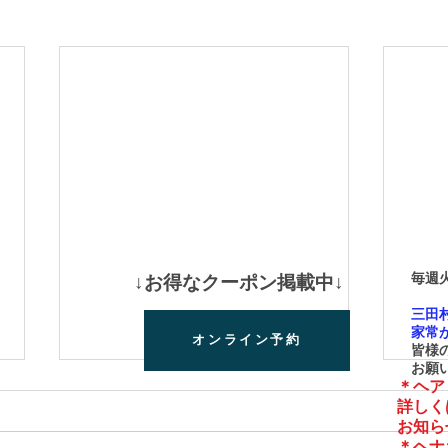
8
毎週火
​↓お得なクーポン掲載中↓
＊
三田村
家常が
オンライン予約
皆様の
お願い
＊ヘア
​詳し
お知ら
＊ヘナ