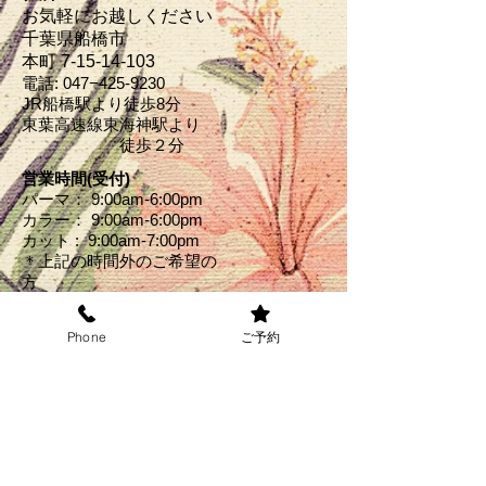
お気軽にお越しください
千葉県船橋市
本町 7-15-14‐103
電話: 047−
425-9230
JR船橋駅より徒歩8分
東葉高速線東海神駅より
​ 徒歩２分
営業時間(受付)
パーマ： 9:00am-6:00pm
カラー： 9:00am-6:00pm
カット : 9:00am-7:00pm
＊上記の時間外のご希望の
方
​はお電話にてお伺いくださ
い
Phone
ご予約
​↓お得なクーポン掲載中↓
オンライン予約
8月の定休日