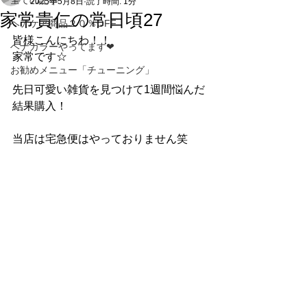
全ての記事
2025年5月8日
読了時間: 1分
家常貴仁の常日頃27
ヘアケア商品２０％OFF
皆様こんにちわ！！
ヘナカラーやってます❤
家常です☆
お勧めメニュー「チューニング」
先日可愛い雑貨を見つけて1週間悩んだ
結果購入！
当店は宅急便はやっておりません笑