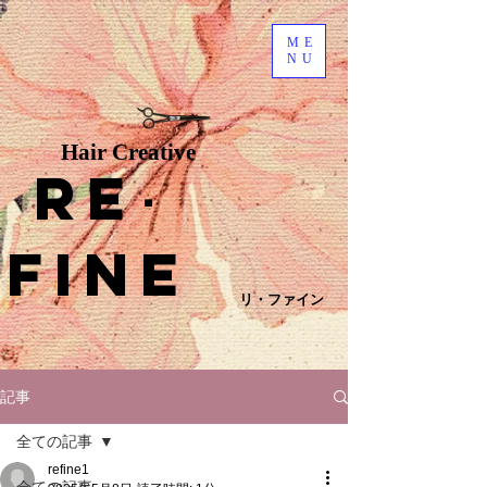
ME
NU
Hair Creative
Re
･
fine
リ・ファイン
記事
全ての記事
refine1