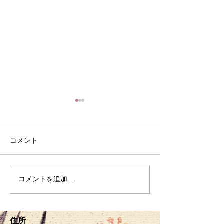
コメント
８月の定休日
家常貴仁の常日
コメントを追加…
住所