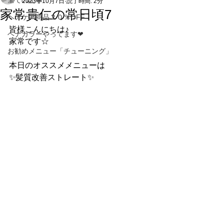
全ての記事
2023年10月7日
読了時間: 2分
家常貴仁の常日頃7
ヘアケア商品２０％OFF
皆様こんにちは♪
ヘナカラーやってます❤
家常です☆
お勧めメニュー「チューニング」
本日のオススメメニューは
✨髪質改善ストレート✨