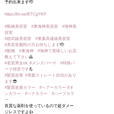
予約出来ます🫡
https://lin.ee/BTCgYKP
#船橋美容室
#東海神美容室
#海神美
容室
#総武線美容室
#東葉高速線美容室
#美容室難民の方お待ちします
🫡
#船橋
#東海神
#海神で美味しいお店
教えて下さい
🙇
#老若男女ok
#メンズパーマ
#特殊パ
ーマ得意です
💪
#髪質改善
#美髪ストレート自信があり
ます
😎
#髪質改善カラー
#ヘアーカラー
#オ
ンカラー
#ヘナカラー
#ハーブカラ
ー
良質な薬剤を使っているので超ダメー
ジレスですよ👍