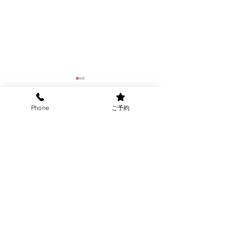
Phone
ご予約
コメント
８月の定休日
家常貴仁の常日
コメントを追加…
住所
お気軽にお越しください
千葉県船橋市