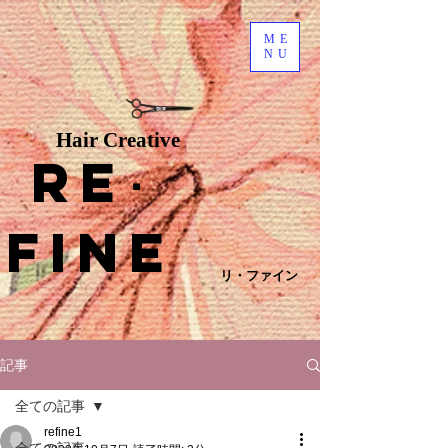
ME
NU
Hair Creative
Re
･
fine
リ・ファイン
記事
全ての記事
refine1