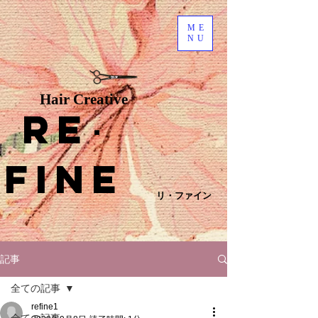
ME
NU
Hair Creative
Re
･
fine
リ・ファイン
記事
全ての記事
refine1