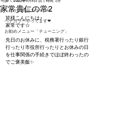
全ての記事
2023年9月8日
読了時間: 1分
家常貴仁の常2
ヘアケア商品２０％OFF
皆様こんにちは♪
ヘナカラーやってます❤
家常です☆
お勧めメニュー「チューニング」
先日のお休みに、税務署行ったり銀行
行ったり市役所行ったりとお休みの日
を仕事関係の手続きでほぼ終わったの
でご褒美飯✨