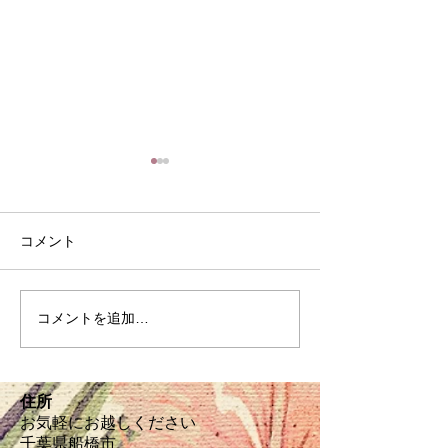
コメント
８月の定休日
家常貴仁の常日
コメントを追加…
住所
お気軽にお越しください
千葉県船橋市