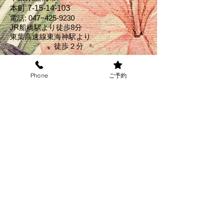
本町 7-15-14‐103
電話: 047−
425-9230
JR船橋駅より徒歩8分
東葉高速線東海神駅より
​ 徒歩２分
営業時間(受付)
パーマ： 9:00am-6:00pm
Phone
ご予約
カラー： 9:00am-6:00pm
カット : 9:00am-7:00pm
＊上記の時間外のご希望の
方
​はお電話にてお伺いくださ
い
​↓お得なクーポン掲載中↓
オンライン予約
8月の定休日
毎週火曜日と12（水）と
２6（水）