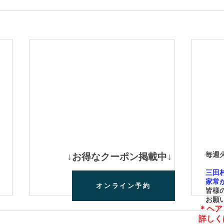
8
毎週火
​↓お得なクーポン掲載中↓
＊
三田村
家常が
オンライン予約
皆様の
お願い
＊ヘア
​詳し