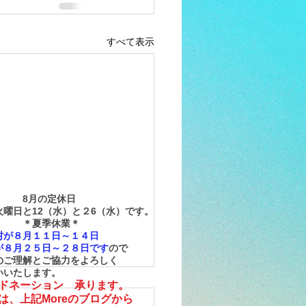
すべて表示
月の定休日
曜日と12（水）と
２6（水）です。
夏季休業＊
が８月１１日～１４日
８月２５日～２８日です
ので
ご理解とご協力をよろしく
いたします。
ドネーション 承ります。
くは、上記Moreのブログから