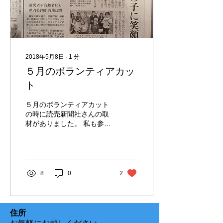
2018年5月8日
∙
1
分
５月のボランティアカッ
ト
５月のボランティアカット
の時に読売新聞社さんの取
材がありました。 私も参加
したいと思っている方は美
容師ボランティア団体ワ
ン・ステップまでお問い合
わせください。皆様のご理
解とご協力を宜しくお願い
8
0
2
致します。
住所