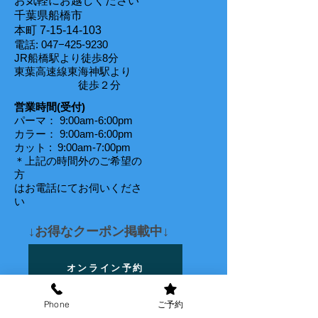
お気軽にお越しください
千葉県船橋市
本町 7-15-14‐103
電話: 047−
425-9230
JR船橋駅より徒歩8分
東葉高速線東海神駅より
​ 徒歩２分
営業時間(受付)
パーマ： 9:00am-6:00pm
カラー： 9:00am-6:00pm
カット : 9:00am-7:00pm
＊上記の時間外のご希望の
方
​はお電話にてお伺いくださ
い
​↓お得なクーポン掲載中↓
オンライン予約
Phone
ご予約
8月の定休日