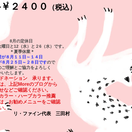
格￥２４００
（税込）
月の定休日
曜日と12（水）と
２6（水）です。
夏季休業＊
が８月１１日～１４日
８月２５日～２８日です
ので
ご理解とご協力をよろしく
いたします。
ドネーション 承ります。
くは、上記Moreのブログから
せなどご確認ください。
カラー・ハーブカラー推薦
くは、お勧めメニューをご確認
い。
ファイン代表 三田村