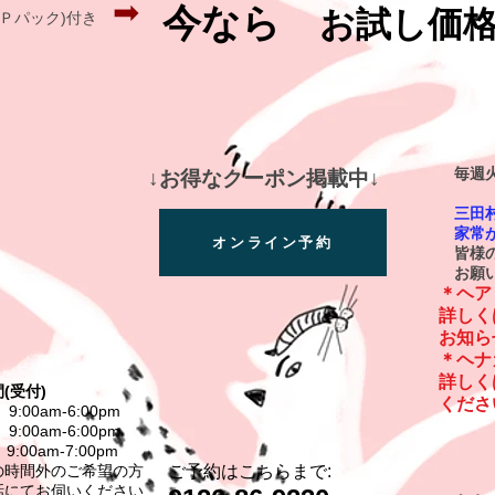
➡
今なら
お試し価
ＣＰパック)付き
8
毎週火
​↓お得なクーポン掲載中↓
＊
三田村
家常が
オンライン予約
皆様の
お願い
＊ヘア
​詳し
お知ら
＊ヘナ
​詳し
(受付)
くださ
9:00am-6:00pm
リ・
9:00am-6:00pm
9:00am-7:00pm
の時間外のご希望の方
ご予約はこちらまで:
話にてお伺いください