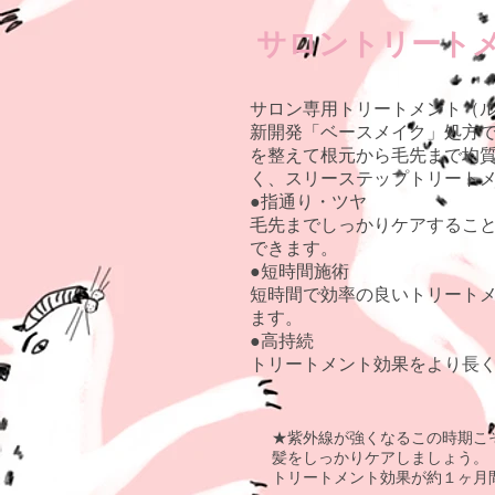
サロントリートメント
サロン専用トリートメント（
新開発「ベースメイク」処方
を整えて根元から毛先まで均
く、スリーステップトリート
●指通り・ツヤ
毛先までしっかりケアするこ
できます。
●短時間施術
短時間で効率の良いトリート
ます。
●高持続
トリートメント効果をより長
★紫外線が強くなるこの時期こ
髪をしっかりケアしましょう。
トリートメント効果が約１ヶ月