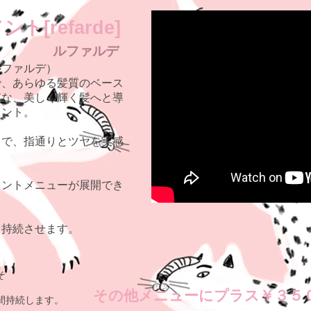
[refarde]
ルファルデ
ルファルデ）
で、あらゆる髪質のベース
質な、美しく輝く髪へと導
メント。
とで、指通りとツヤを実感
メントメニューが展開でき
く持続させます。
そ
その他メニューにプラス￥３５
間持続します。