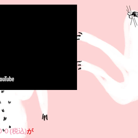
００
(税込)
が